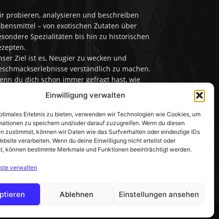
ir probieren, analysieren und beschreiben
bensmittel – von exotischen Zutaten über
sondere Spezialitäten bis hin zu historischen
ezepten.
ser Ziel ist es, Neugier zu wecken und
eschmackserlebnisse verständlich zu machen.
enn du dich schon immer gefragt hast, wie
was wirklich schmeckt, bist du hier genau
Einwilligung verwalten
chtig!
optimales Erlebnis zu bieten, verwenden wir Technologien wie Cookies, um
ontakt: info@wie-schmeckt.de
mationen zu speichern und/oder darauf zuzugreifen. Wenn du diesen
n zustimmst, können wir Daten wie das Surfverhalten oder eindeutige IDs
ebsite verarbeiten. Wenn du deine Einwilligung nicht erteilst oder
t, können bestimmte Merkmale und Funktionen beeinträchtigt werden.
ste verwalten
ptieren
Ablehnen
Einstellungen ansehen
akt
Sitemap
Datenschutz
Impressum
Über uns