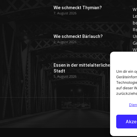
Wie schmeckt Thymian?
W
7. August 2026
Le
be
R
Un
Wie schmeckt Bärlauch?
2. August 2026
G
W
et
ri
Essen in der mittelalterlichen
Stadt
Um dir ein 
K
5. August 2026
Geräteinfor
Technologie
auf dieser W
zurückziehs
Dien
Akze
Kont