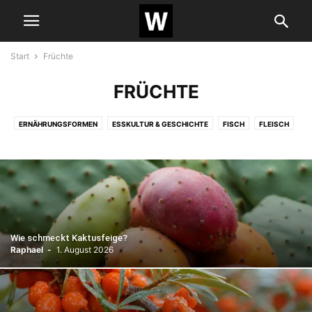
Start
Früchte
FRÜCHTE
ERNÄHRUNGSFORMEN
ESSKULTUR & GESCHICHTE
FISCH
FLEISCH
FRÜCHTE
GEMÜSE
GESCHMACK & SINNE
GETRÄNKE
GETREIDE & HÜLSENFRÜCHTE
GEWÜRZE
KÜCHENWISSEN
KURIOSES
MILCHPRODUKTE
NÜSSE
PILZE
POPKULTUR
REZEPTE
SEAFOOD
SÜSSUNGSMITTEL
Wie schmeckt Kaktusfeige?
Raphael
-
1. August 2026