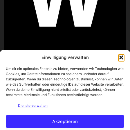
Einwilligung verwalten
ÜBER UNS
Um dir ein optimales Erlebnis zu bieten, verwenden wir Technologien wie
Cookies, um Geräteinformationen zu speichern und/oder darauf
zuzugreifen. Wenn du diesen Technologien zustimmst, können wir Daten
Wir probieren, analysieren und beschreiben Lebensmittel
wie das Surfverhalten oder eindeutige IDs auf dieser Website verarbeiten.
– von exotischen Zutaten über besondere Spezialitäten bis
Wenn du deine Einwilligung nicht erteilst oder zurückziehst, können
hin zu historischen Rezepten.
bestimmte Merkmale und Funktionen beeinträchtigt werden.
Unser Ziel ist es, Neugier zu wecken und
Dienste verwalten
Geschmackserlebnisse verständlich zu machen. Wenn du
dich schon immer gefragt hast, wie etwas wirklich
schmeckt, bist du hier genau richtig!
Akzeptieren
Kontakt: info@wie-schmeckt.de