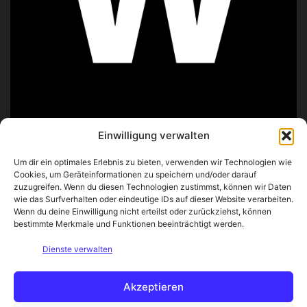
Einwilligung verwalten
ÜBER UNS
Um dir ein optimales Erlebnis zu bieten, verwenden wir Technologien wie
Cookies, um Geräteinformationen zu speichern und/oder darauf
zuzugreifen. Wenn du diesen Technologien zustimmst, können wir Daten
Wir probieren, analysieren und beschreiben Lebensmittel
wie das Surfverhalten oder eindeutige IDs auf dieser Website verarbeiten.
– von exotischen Zutaten über besondere Spezialitäten bis
Wenn du deine Einwilligung nicht erteilst oder zurückziehst, können
hin zu historischen Rezepten.
bestimmte Merkmale und Funktionen beeinträchtigt werden.
Unser Ziel ist es, Neugier zu wecken und
Dienste verwalten
Geschmackserlebnisse verständlich zu machen. Wenn du
dich schon immer gefragt hast, wie etwas wirklich
schmeckt, bist du hier genau richtig!
Akzeptieren
Kontakt: info@wie-schmeckt.de