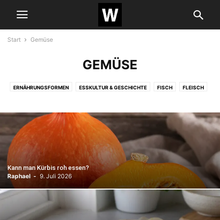
Start
Gemüse
GEMÜSE
ERNÄHRUNGSFORMEN
ESSKULTUR & GESCHICHTE
FISCH
FLEISCH
FRÜCHTE
GEMÜSE
GESCHMACK & SINNE
GETRÄNKE
GETREIDE & HÜLSENFRÜCHTE
GEWÜRZE
KÜCHENWISSEN
KURIOSES
MILCHPRODUKTE
NÜSSE
PILZE
POPKULTUR
REZEPTE
SEAFOOD
SÜSSUNGSMITTEL
Kann man Kürbis roh essen?
Raphael
-
9. Juli 2026