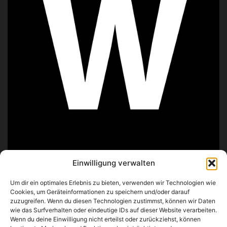
Einwilligung verwalten
ÜBER UNS
Um dir ein optimales Erlebnis zu bieten, verwenden wir Technologien wie
Cookies, um Geräteinformationen zu speichern und/oder darauf
zuzugreifen. Wenn du diesen Technologien zustimmst, können wir Daten
Wir probieren, analysieren und beschreiben Lebensmittel
wie das Surfverhalten oder eindeutige IDs auf dieser Website verarbeiten.
– von exotischen Zutaten über besondere Spezialitäten bis
Wenn du deine Einwilligung nicht erteilst oder zurückziehst, können